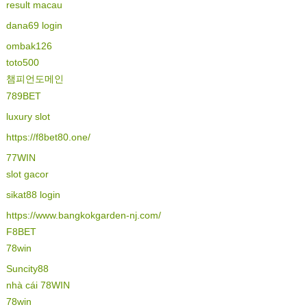
result macau
dana69 login
ombak126
toto500
챔피언도메인
789BET
luxury slot
https://f8bet80.one/
77WIN
slot gacor
sikat88 login
https://www.bangkokgarden-nj.com/
F8BET
78win
Suncity88
nhà cái 78WIN
78win