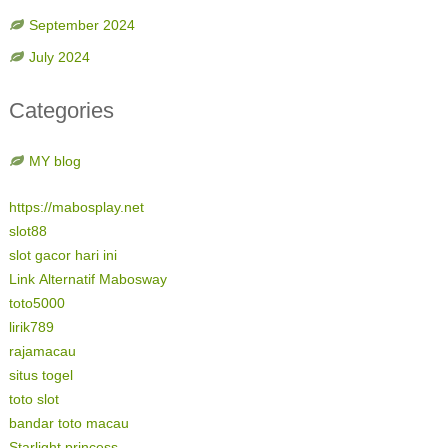
September 2024
July 2024
Categories
MY blog
https://mabosplay.net
slot88
slot gacor hari ini
Link Alternatif Mabosway
toto5000
lirik789
rajamacau
situs togel
toto slot
bandar toto macau
Starlight princess