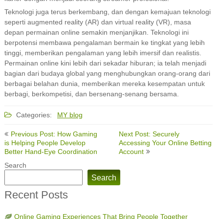
Teknologi juga terus berkembang, dan dengan kemajuan teknologi
seperti augmented reality (AR) dan virtual reality (VR), masa
depan permainan online semakin menjanjikan. Teknologi ini
berpotensi membawa pengalaman bermain ke tingkat yang lebih
tinggi, memberikan pengalaman yang lebih imersif dan realistis.
Permainan online kini lebih dari sekadar hiburan; ia telah menjadi
bagian dari budaya global yang menghubungkan orang-orang dari
berbagai belahan dunia, memberikan mereka kesempatan untuk
berbagi, berkompetisi, dan bersenang-senang bersama.
Categories:
MY blog
Post
Previous Post: How Gaming
Next Post: Securely
navigation
is Helping People Develop
Accessing Your Online Betting
Better Hand-Eye Coordination
Account
Search
Search
Recent Posts
Online Gaming Experiences That Bring People Together