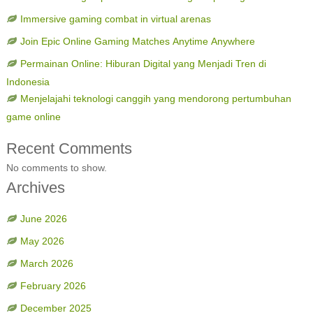
Immersive gaming combat in virtual arenas
Join Epic Online Gaming Matches Anytime Anywhere
Permainan Online: Hiburan Digital yang Menjadi Tren di
Indonesia
Menjelajahi teknologi canggih yang mendorong pertumbuhan
game online
Recent Comments
No comments to show.
Archives
June 2026
May 2026
March 2026
February 2026
December 2025