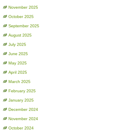
November 2025
October 2025
September 2025
August 2025
July 2025
June 2025
May 2025
April 2025
March 2025
February 2025
January 2025
December 2024
November 2024
October 2024