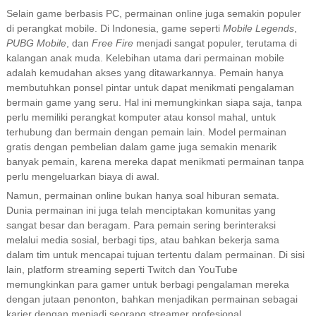
Selain game berbasis PC, permainan online juga semakin populer
di perangkat mobile. Di Indonesia, game seperti
Mobile Legends
,
PUBG Mobile
, dan
Free Fire
menjadi sangat populer, terutama di
kalangan anak muda. Kelebihan utama dari permainan mobile
adalah kemudahan akses yang ditawarkannya. Pemain hanya
membutuhkan ponsel pintar untuk dapat menikmati pengalaman
bermain game yang seru. Hal ini memungkinkan siapa saja, tanpa
perlu memiliki perangkat komputer atau konsol mahal, untuk
terhubung dan bermain dengan pemain lain. Model permainan
gratis dengan pembelian dalam game juga semakin menarik
banyak pemain, karena mereka dapat menikmati permainan tanpa
perlu mengeluarkan biaya di awal.
Namun, permainan online bukan hanya soal hiburan semata.
Dunia permainan ini juga telah menciptakan komunitas yang
sangat besar dan beragam. Para pemain sering berinteraksi
melalui media sosial, berbagi tips, atau bahkan bekerja sama
dalam tim untuk mencapai tujuan tertentu dalam permainan. Di sisi
lain, platform streaming seperti Twitch dan YouTube
memungkinkan para gamer untuk berbagi pengalaman mereka
dengan jutaan penonton, bahkan menjadikan permainan sebagai
karier dengan menjadi seorang streamer profesional.